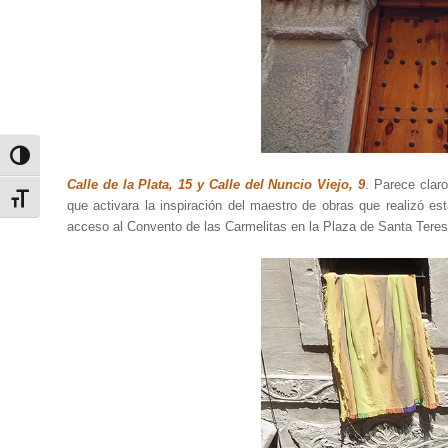
Alternar alto contraste
Calle de la Plata, 15 y Calle del Nuncio Viejo, 9
. Parece clar
Alternar tamaño de letra
que activara la inspiración del maestro de obras que realizó e
acceso al Convento de las Carmelitas en la Plaza de Santa Teres