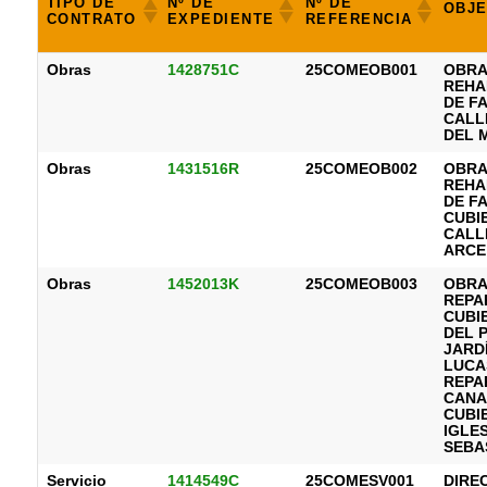
TIPO DE
Nº DE
Nº DE
OBJ
CONTRATO
EXPEDIENTE
REFERENCIA
Obras
1428751C
25COMEOB001
OBRA
REHA
DE F
CALL
DEL 
Obras
1431516R
25COMEOB002
OBRA
REHA
DE F
CUBI
CALL
ARCE,
Obras
1452013K
25COMEOB003
OBRA
REPA
CUBI
DEL 
JARD
LUCA
REPA
CANA
CUBI
IGLES
SEBA
Servicio
1414549C
25COMESV001
DIRE