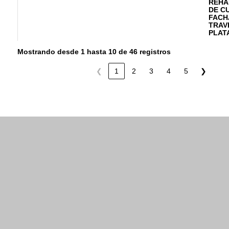
REHA
DE C
FACH
TRAVE
PLATA
Mostrando desde 1 hasta 10 de 46 registros
❮
1
2
3
4
5
❯