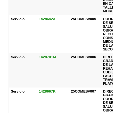
EN C
TALL
MORO
Servicio
1428642A
25COMESV005
COOR
DE S
SALU
OBRA
RECU
CONS
MEDI
DE L
SECO
Servicio
1428701M
25COMESV006
DIRE
GRAD
DE L
REHA
CUBI
FACH
TRAVE
PLATA
Servicio
1428667K
25COMESV007
DIRE
GRAD
COOR
DE S
SALU
OBRA