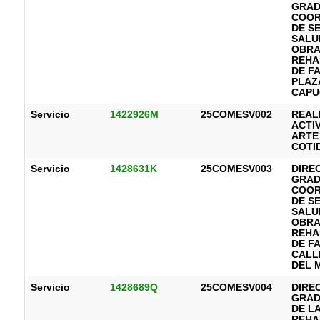
GRAD
COOR
DE S
SALU
OBRA
REHA
DE F
PLAZ
CAPU
Servicio
1422926M
25COMESV002
REAL
ACTIV
ARTE 
COTI
Servicio
1428631K
25COMESV003
DIRE
GRAD
COOR
DE S
SALU
OBRA
REHA
DE F
CALL
DEL 
Servicio
1428689Q
25COMESV004
DIRE
GRAD
DE L
REHA