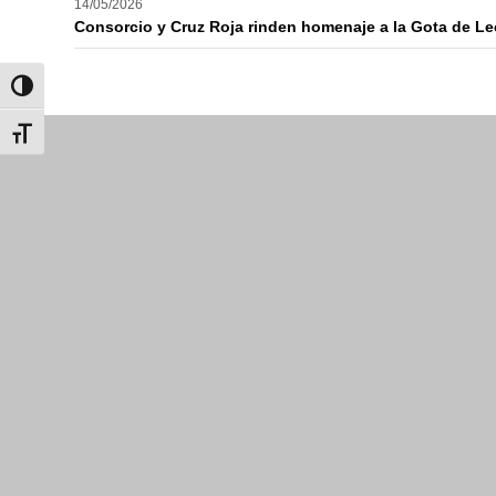
14/05/2026
Consorcio y Cruz Roja rinden homenaje a la Gota de Lec
Alternar alto contraste
Alternar tamaño de letra