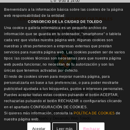
L-V: 9:00 a 14:00
Bienvenida/o a la información básica sobre las cookies de la página
web responsabilidad de la entidad:
CENTRO DE GESTIÓN DE RECURSOS CULTURALES
CONSORCIO DE LA CIUDAD DE TOLEDO
Plaza Amador de los Ríos, Toledo
Una cookie o galleta informática es un pequeño archivo de
Teléfono: 925 25 30 80
información que se guarda en tu ordenador, “smartphone” o tableta
M-S: 10:00 a 14:00, 16:00 a 20:00
cada vez que visitas nuestra página web. Algunas cookies son
nuestras y otras pertenecen a empresas externas que prestan
servicios para nuestra página web. Las cookies pueden ser de varios
tipos: las cookies técnicas son necesarias para que nuestra página
web pueda funcionar, no necesitan de tu autorización y son las
únicas que tenemos activadas por defecto.
El resto de cookies sirven para mejorar nuestra página, para
BUZÓN
personalizarla en base a tus preferencias, o para poder mostrarte
publicidad ajustada a tus búsquedas, gustos e intereses personales.
Política de privacidad
·
Política de Cookies
·
Aviso legal
·
Puedes aceptar todas estas cookies pulsando el botón ACEPTAR,
Declaración de Accesibilidad
·
Mapa de la Web
·
Contacto
·
Feed
rechazarlas pulsando el botón RECHAZAR o configurarlas clicando
RSS
en el apartado CONFIGURACIÓN DE COOKIES.
Consorcio de Toledo © 2019. Todos los derechos reservados.
Si quieres más información, consulta la
POLÍTICA DE COOKIES
de
Diseño y Desarrollo Web Toledo
.
nuestra página web.
Aceptar
Leer más
Rechazar