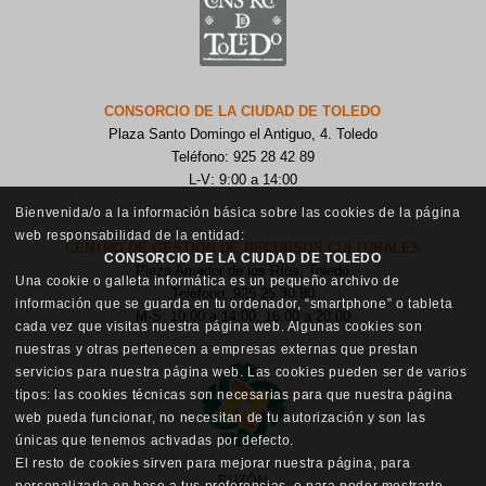
CONSORCIO DE LA CIUDAD DE TOLEDO
Plaza Santo Domingo el Antiguo, 4. Toledo
Teléfono: 925 28 42 89
L-V: 9:00 a 14:00
Bienvenida/o a la información básica sobre las cookies de la página
web responsabilidad de la entidad:
CENTRO DE GESTIÓN DE RECURSOS CULTURALES
CONSORCIO DE LA CIUDAD DE TOLEDO
Plaza Amador de los Ríos, Toledo
Una cookie o galleta informática es un pequeño archivo de
Teléfono: 925 25 30 80
información que se guarda en tu ordenador, “smartphone” o tableta
M-S: 10:00 a 14:00, 16:00 a 20:00
cada vez que visitas nuestra página web. Algunas cookies son
nuestras y otras pertenecen a empresas externas que prestan
servicios para nuestra página web. Las cookies pueden ser de varios
tipos: las cookies técnicas son necesarias para que nuestra página
web pueda funcionar, no necesitan de tu autorización y son las
únicas que tenemos activadas por defecto.
El resto de cookies sirven para mejorar nuestra página, para
BUZÓN