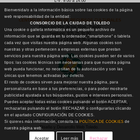
L-V: 9:00 a 14:00
Bienvenida/o a la información básica sobre las cookies de la página
web responsabilidad de la entidad:
CENTRO DE GESTIÓN DE RECURSOS CULTURALES
CONSORCIO DE LA CIUDAD DE TOLEDO
Plaza Amador de los Ríos, Toledo
Una cookie o galleta informática es un pequeño archivo de
Teléfono: 925 25 30 80
información que se guarda en tu ordenador, “smartphone” o tableta
M-S: 10:00 a 14:00, 16:00 a 20:00
cada vez que visitas nuestra página web. Algunas cookies son
nuestras y otras pertenecen a empresas externas que prestan
servicios para nuestra página web. Las cookies pueden ser de varios
tipos: las cookies técnicas son necesarias para que nuestra página
web pueda funcionar, no necesitan de tu autorización y son las
únicas que tenemos activadas por defecto.
El resto de cookies sirven para mejorar nuestra página, para
BUZÓN
personalizarla en base a tus preferencias, o para poder mostrarte
publicidad ajustada a tus búsquedas, gustos e intereses personales.
Política de privacidad
·
Política de Cookies
·
Aviso legal
·
Puedes aceptar todas estas cookies pulsando el botón ACEPTAR,
Declaración de Accesibilidad
·
Mapa de la Web
·
Contacto
·
Feed
rechazarlas pulsando el botón RECHAZAR o configurarlas clicando
RSS
en el apartado CONFIGURACIÓN DE COOKIES.
Consorcio de Toledo © 2019. Todos los derechos reservados.
Si quieres más información, consulta la
POLÍTICA DE COOKIES
de
Diseño y Desarrollo Web Toledo
.
nuestra página web.
Aceptar
Leer más
Rechazar