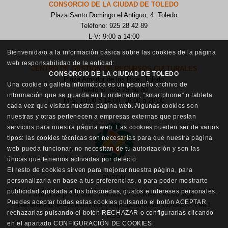
CONSORCIO DE LA CIUDAD DE TOLEDO
Plaza Santo Domingo el Antiguo, 4. Toledo
Teléfono: 925 28 42 89
L-V: 9:00 a 14:00
Bienvenida/o a la información básica sobre las cookies de la página
web responsabilidad de la entidad:
CENTRO DE GESTIÓN DE RECURSOS CULTURALES
CONSORCIO DE LA CIUDAD DE TOLEDO
Plaza Amador de los Ríos, Toledo
Una cookie o galleta informática es un pequeño archivo de
Teléfono: 925 25 30 80
información que se guarda en tu ordenador, “smartphone” o tableta
M-S: 10:00 a 14:00, 16:00 a 20:00
cada vez que visitas nuestra página web. Algunas cookies son
nuestras y otras pertenecen a empresas externas que prestan
servicios para nuestra página web. Las cookies pueden ser de varios
tipos: las cookies técnicas son necesarias para que nuestra página
web pueda funcionar, no necesitan de tu autorización y son las
únicas que tenemos activadas por defecto.
El resto de cookies sirven para mejorar nuestra página, para
BUZÓN
personalizarla en base a tus preferencias, o para poder mostrarte
publicidad ajustada a tus búsquedas, gustos e intereses personales.
Política de privacidad
·
Política de Cookies
·
Aviso legal
·
Puedes aceptar todas estas cookies pulsando el botón ACEPTAR,
Declaración de Accesibilidad
·
Mapa de la Web
·
Contacto
·
Feed
rechazarlas pulsando el botón RECHAZAR o configurarlas clicando
RSS
en el apartado CONFIGURACIÓN DE COOKIES.