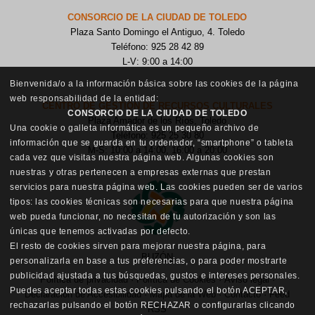
CONSORCIO DE LA CIUDAD DE TOLEDO
Plaza Santo Domingo el Antiguo, 4. Toledo
Teléfono: 925 28 42 89
L-V: 9:00 a 14:00
Bienvenida/o a la información básica sobre las cookies de la página
web responsabilidad de la entidad:
CENTRO DE GESTIÓN DE RECURSOS CULTURALES
CONSORCIO DE LA CIUDAD DE TOLEDO
Plaza Amador de los Ríos, Toledo
Una cookie o galleta informática es un pequeño archivo de
Teléfono: 925 25 30 80
información que se guarda en tu ordenador, “smartphone” o tableta
M-S: 10:00 a 14:00, 16:00 a 20:00
cada vez que visitas nuestra página web. Algunas cookies son
nuestras y otras pertenecen a empresas externas que prestan
servicios para nuestra página web. Las cookies pueden ser de varios
tipos: las cookies técnicas son necesarias para que nuestra página
web pueda funcionar, no necesitan de tu autorización y son las
únicas que tenemos activadas por defecto.
El resto de cookies sirven para mejorar nuestra página, para
BUZÓN
personalizarla en base a tus preferencias, o para poder mostrarte
publicidad ajustada a tus búsquedas, gustos e intereses personales.
Política de privacidad
·
Política de Cookies
·
Aviso legal
·
Puedes aceptar todas estas cookies pulsando el botón ACEPTAR,
Declaración de Accesibilidad
·
Mapa de la Web
·
Contacto
·
Feed
rechazarlas pulsando el botón RECHAZAR o configurarlas clicando
RSS