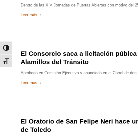
Dentro de las XIV Jornadas de Puertas Abiertas con motivo del 25
Leer más
Alternar alto contraste
El Consorcio saca a licitación púbica
Alamillos del Tránsito
Alternar tamaño de letra
Aprobado en Comisión Ejecutiva y anunciado en el Corral de don 
Leer más
El Oratorio de San Felipe Neri hace un
de Toledo