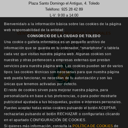
Plaza Santo Domingo el Antiguo, 4. Toledo
Teléfono: 925 28 42 89
L-V: 9:00 a 14:00
Bienvenida/o a la información básica sobre las cookies de la página
web responsabilidad de la entidad:
CENTRO DE GESTIÓN DE RECURSOS CULTURALES
CONSORCIO DE LA CIUDAD DE TOLEDO
Plaza Amador de los Ríos, Toledo
Una cookie o galleta informática es un pequeño archivo de
Teléfono: 925 25 30 80
información que se guarda en tu ordenador, “smartphone” o tableta
M-S: 10:00 a 14:00, 16:00 a 20:00
cada vez que visitas nuestra página web. Algunas cookies son
nuestras y otras pertenecen a empresas externas que prestan
servicios para nuestra página web. Las cookies pueden ser de varios
tipos: las cookies técnicas son necesarias para que nuestra página
web pueda funcionar, no necesitan de tu autorización y son las
únicas que tenemos activadas por defecto.
El resto de cookies sirven para mejorar nuestra página, para
BUZÓN
personalizarla en base a tus preferencias, o para poder mostrarte
publicidad ajustada a tus búsquedas, gustos e intereses personales.
Política de privacidad
·
Política de Cookies
·
Aviso legal
·
Puedes aceptar todas estas cookies pulsando el botón ACEPTAR,
Declaración de Accesibilidad
·
Mapa de la Web
·
Contacto
·
Feed
rechazarlas pulsando el botón RECHAZAR o configurarlas clicando
RSS
en el apartado CONFIGURACIÓN DE COOKIES.
Consorcio de Toledo © 2019. Todos los derechos reservados.
Si quieres más información, consulta la
POLÍTICA DE COOKIES
de