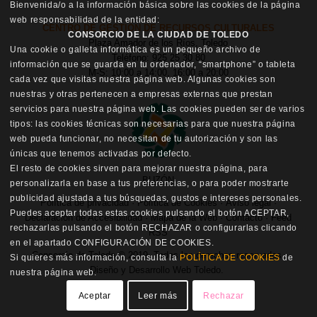
Bienvenida/o a la información básica sobre las cookies de la página
web responsabilidad de la entidad:
CENTRO DE GESTIÓN DE RECURSOS CULTURALES
CONSORCIO DE LA CIUDAD DE TOLEDO
Plaza Amador de los Ríos, Toledo
Una cookie o galleta informática es un pequeño archivo de
Teléfono: 925 25 30 80
información que se guarda en tu ordenador, “smartphone” o tableta
M-S: 10:00 a 14:00, 16:00 a 20:00
cada vez que visitas nuestra página web. Algunas cookies son
nuestras y otras pertenecen a empresas externas que prestan
servicios para nuestra página web. Las cookies pueden ser de varios
tipos: las cookies técnicas son necesarias para que nuestra página
web pueda funcionar, no necesitan de tu autorización y son las
únicas que tenemos activadas por defecto.
El resto de cookies sirven para mejorar nuestra página, para
BUZÓN
personalizarla en base a tus preferencias, o para poder mostrarte
publicidad ajustada a tus búsquedas, gustos e intereses personales.
Política de privacidad
·
Política de Cookies
·
Aviso legal
·
Puedes aceptar todas estas cookies pulsando el botón ACEPTAR,
Declaración de Accesibilidad
·
Mapa de la Web
·
Contacto
·
Feed
rechazarlas pulsando el botón RECHAZAR o configurarlas clicando
RSS
en el apartado CONFIGURACIÓN DE COOKIES.
Consorcio de Toledo © 2019. Todos los derechos reservados.
Si quieres más información, consulta la
POLÍTICA DE COOKIES
de
Diseño y Desarrollo Web Toledo
.
nuestra página web.
Aceptar
Leer más
Rechazar