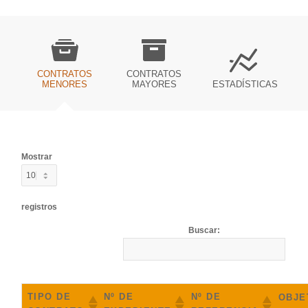
CONTRATOS
CONTRATOS
MENORES
MAYORES
ESTADÍSTICAS
Mostrar
registros
Buscar:
TIPO DE
Nº DE
Nº DE
OBJE