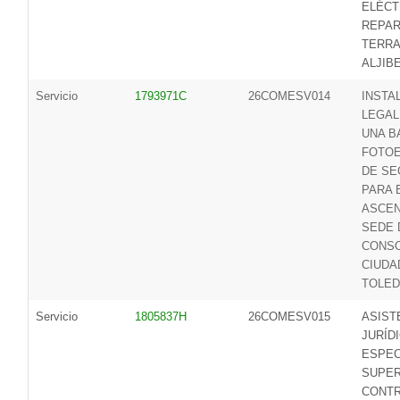
ELÉCT
REPAR
TERRA
ALJIBE
Servicio
1793971C
26COMESV014
INSTA
LEGAL
UNA B
FOTOE
DE SE
PARA 
ASCEN
SEDE 
CONSO
CIUDA
TOLE
Servicio
1805837H
26COMESV015
ASIST
JURÍD
ESPEC
SUPER
CONT