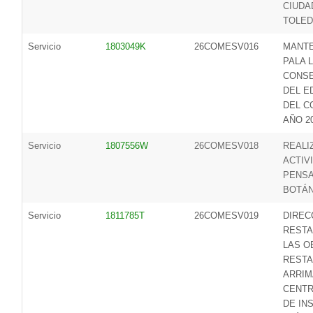
CIUDA
TOLE
Servicio
1803049K
26COMESV016
MANTE
PALA 
CONS
DEL E
DEL C
AÑO 2
Servicio
1807556W
26COMESV018
REALI
ACTIV
PENS
BOTÁN
Servicio
1811785T
26COMESV019
DIREC
RESTA
LAS O
RESTA
ARRIM
CENTR
DE IN