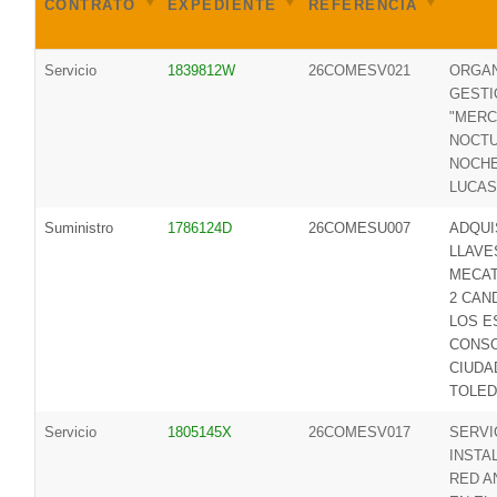
CONTRATO
EXPEDIENTE
REFERENCIA
Servicio
1839812W
26COMESV021
ORGAN
GESTI
"MER
NOCTU
NOCHE
LUCAS
Suministro
1786124D
26COMESU007
ADQUI
LLAVE
MECAT
2 CAN
LOS E
CONSO
CIUDA
TOLE
Servicio
1805145X
26COMESV017
SERVI
INSTA
RED A