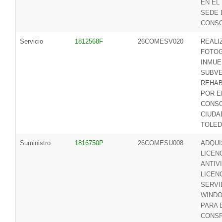
EN EL 
SEDE 
CONS
Servicio
1812568F
26COMESV020
REALI
FOTOG
INMUE
SUBVE
REHAB
POR E
CONSO
CIUDA
TOLE
Suministro
1816750P
26COMESU008
ADQUI
LICEN
ANTIV
LICEN
SERVI
WIND
PARA 
CONSR