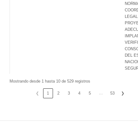
NORMA
COORD
LEGAL
PROY
ADECU
IMPLA
VERIF
CONSO
DEL E
NACIO
SEGUR
Mostrando desde 1 hasta 10 de 529 registros
…
❮
1
2
3
4
5
53
❯