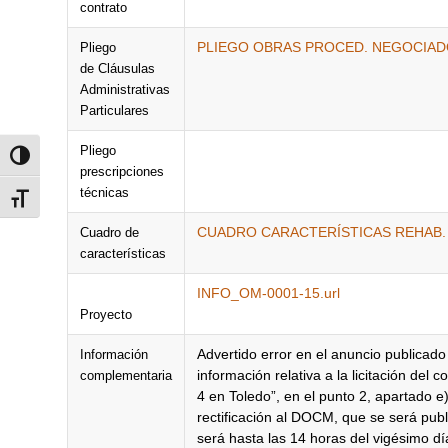
contrato
PLIEGO OBRAS PROCED. NEGOCIADO
Pliego
de Cláusulas
Administrativas
Particulares
Pliego
Alternar alto contraste
prescripciones
técnicas
Alternar tamaño de letra
CUADRO CARACTERÍSTICAS REHAB. E
Cuadro de
características
INFO_OM-0001-15.url
Proyecto
Advertido error en el anuncio publicad
Información
información relativa a la licitación del
complementaria
4 en Toledo”, en el punto 2, apartado e
rectificación al DOCM, que se será publ
será hasta las 14 horas del vigésimo dí