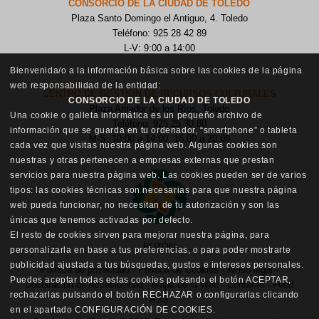
CONSORCIO DE LA CIUDAD DE TOLEDO
Plaza Santo Domingo el Antiguo, 4. Toledo
Teléfono: 925 28 42 89
L-V: 9:00 a 14:00
Bienvenida/o a la información básica sobre las cookies de la página
web responsabilidad de la entidad:
CENTRO DE GESTIÓN DE RECURSOS CULTURALES
CONSORCIO DE LA CIUDAD DE TOLEDO
Plaza Amador de los Ríos, Toledo
Una cookie o galleta informática es un pequeño archivo de
Teléfono: 925 25 30 80
información que se guarda en tu ordenador, “smartphone” o tableta
M-S: 10:00 a 14:00, 16:00 a 20:00
cada vez que visitas nuestra página web. Algunas cookies son
nuestras y otras pertenecen a empresas externas que prestan
servicios para nuestra página web. Las cookies pueden ser de varios
tipos: las cookies técnicas son necesarias para que nuestra página
web pueda funcionar, no necesitan de tu autorización y son las
únicas que tenemos activadas por defecto.
El resto de cookies sirven para mejorar nuestra página, para
BUZÓN
personalizarla en base a tus preferencias, o para poder mostrarte
publicidad ajustada a tus búsquedas, gustos e intereses personales.
Política de privacidad
·
Política de Cookies
·
Aviso legal
·
Puedes aceptar todas estas cookies pulsando el botón ACEPTAR,
Declaración de Accesibilidad
·
Mapa de la Web
·
Contacto
·
Feed
rechazarlas pulsando el botón RECHAZAR o configurarlas clicando
RSS
en el apartado CONFIGURACIÓN DE COOKIES.