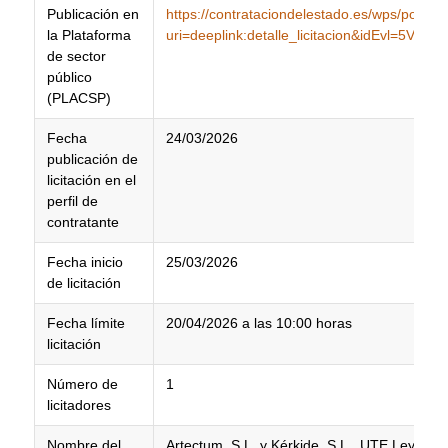
Publicación en
https://contrataciondelestado.es/wps/poc?
la Plataforma
uri=deeplink:detalle_licitacion&idEvl=5
de sector
público
(PLACSP)
Fecha
24/03/2026
publicación de
licitación en el
perfil de
contratante
Fecha inicio
25/03/2026
de licitación
Fecha límite
20/04/2026 a las 10:00 horas
licitación
Número de
1
licitadores
Nombre del
Artectum, S.L. y Kérkide, S.L., UTE Ley 18