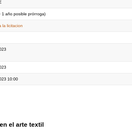
€
+ 1 año posible prórroga)
 la licitacion
023
023
023 10:00
n el arte textil