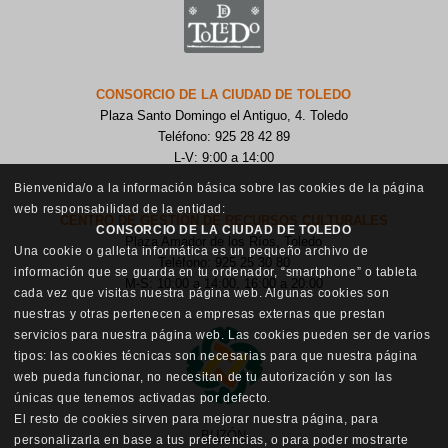
CONSORCIO DE LA CIUDAD DE TOLEDO
Plaza Santo Domingo el Antiguo, 4. Toledo
Teléfono: 925 28 42 89
L-V: 9:00 a 14:00
Bienvenida/o a la información básica sobre las cookies de la página
web responsabilidad de la entidad:
CENTRO DE GESTIÓN DE RECURSOS CULTURALES
CONSORCIO DE LA CIUDAD DE TOLEDO
Plaza Amador de los Ríos, Toledo
Una cookie o galleta informática es un pequeño archivo de
Teléfono: 925 25 30 80
información que se guarda en tu ordenador, “smartphone” o tableta
M-S: 10:00 a 14:00, 16:00 a 20:00
cada vez que visitas nuestra página web. Algunas cookies son
nuestras y otras pertenecen a empresas externas que prestan
servicios para nuestra página web. Las cookies pueden ser de varios
tipos: las cookies técnicas son necesarias para que nuestra página
web pueda funcionar, no necesitan de tu autorización y son las
únicas que tenemos activadas por defecto.
El resto de cookies sirven para mejorar nuestra página, para
BUZÓN
personalizarla en base a tus preferencias, o para poder mostrarte