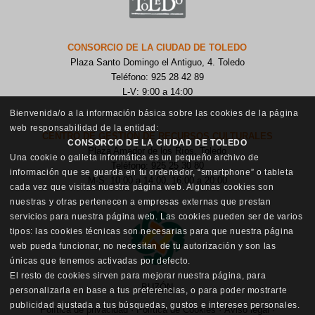
CONSORCIO DE LA CIUDAD DE TOLEDO
Plaza Santo Domingo el Antiguo, 4. Toledo
Teléfono: 925 28 42 89
L-V: 9:00 a 14:00
Bienvenida/o a la información básica sobre las cookies de la página
web responsabilidad de la entidad:
CENTRO DE GESTIÓN DE RECURSOS CULTURALES
CONSORCIO DE LA CIUDAD DE TOLEDO
Plaza Amador de los Ríos, Toledo
Una cookie o galleta informática es un pequeño archivo de
Teléfono: 925 25 30 80
información que se guarda en tu ordenador, “smartphone” o tableta
M-S: 10:00 a 14:00, 16:00 a 20:00
cada vez que visitas nuestra página web. Algunas cookies son
nuestras y otras pertenecen a empresas externas que prestan
servicios para nuestra página web. Las cookies pueden ser de varios
tipos: las cookies técnicas son necesarias para que nuestra página
web pueda funcionar, no necesitan de tu autorización y son las
únicas que tenemos activadas por defecto.
El resto de cookies sirven para mejorar nuestra página, para
BUZÓN
personalizarla en base a tus preferencias, o para poder mostrarte
publicidad ajustada a tus búsquedas, gustos e intereses personales.
Política de privacidad
·
Política de Cookies
·
Aviso legal
·