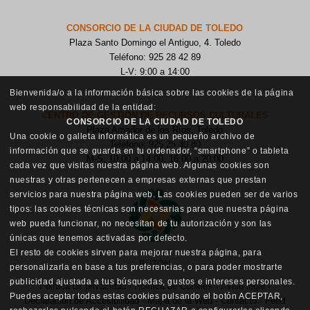
CONSORCIO DE LA CIUDAD DE TOLEDO
Plaza Santo Domingo el Antiguo, 4. Toledo
Teléfono: 925 28 42 89
L-V: 9:00 a 14:00
Bienvenida/o a la información básica sobre las cookies de la página
web responsabilidad de la entidad:
CENTRO DE GESTIÓN DE RECURSOS CULTURALES
CONSORCIO DE LA CIUDAD DE TOLEDO
Plaza Amador de los Ríos, Toledo
Una cookie o galleta informática es un pequeño archivo de
Teléfono: 925 25 30 80
información que se guarda en tu ordenador, “smartphone” o tableta
M-S: 10:00 a 14:00, 16:00 a 20:00
cada vez que visitas nuestra página web. Algunas cookies son
nuestras y otras pertenecen a empresas externas que prestan
servicios para nuestra página web. Las cookies pueden ser de varios
tipos: las cookies técnicas son necesarias para que nuestra página
web pueda funcionar, no necesitan de tu autorización y son las
únicas que tenemos activadas por defecto.
El resto de cookies sirven para mejorar nuestra página, para
BUZÓN
personalizarla en base a tus preferencias, o para poder mostrarte
publicidad ajustada a tus búsquedas, gustos e intereses personales.
Política de privacidad
·
Política de Cookies
·
Aviso legal
·
Puedes aceptar todas estas cookies pulsando el botón ACEPTAR,
Declaración de Accesibilidad
·
Mapa de la Web
·
Contacto
·
Feed