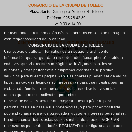
CONSORCIO DE LA CIUDAD DE TOLEDO
Plaza Santo Domingo el Antiguo, 4. Toledo
Teléfono: 925 28 42 89
L-V: 9:00 a 14:00
Bienvenida/o a la información básica sobre las cookies de la página
web responsabilidad de la entidad:
CENTRO DE GESTIÓN DE RECURSOS CULTURALES
CONSORCIO DE LA CIUDAD DE TOLEDO
Plaza Amador de los Ríos, Toledo
Una cookie o galleta informática es un pequeño archivo de
Teléfono: 925 25 30 80
información que se guarda en tu ordenador, “smartphone” o tableta
M-S: 10:00 a 14:00, 16:00 a 20:00
cada vez que visitas nuestra página web. Algunas cookies son
nuestras y otras pertenecen a empresas externas que prestan
servicios para nuestra página web. Las cookies pueden ser de varios
tipos: las cookies técnicas son necesarias para que nuestra página
web pueda funcionar, no necesitan de tu autorización y son las
únicas que tenemos activadas por defecto.
El resto de cookies sirven para mejorar nuestra página, para
BUZÓN
personalizarla en base a tus preferencias, o para poder mostrarte
publicidad ajustada a tus búsquedas, gustos e intereses personales.
Política de privacidad
·
Política de Cookies
·
Aviso legal
·
Puedes aceptar todas estas cookies pulsando el botón ACEPTAR,
Declaración de Accesibilidad
·
Mapa de la Web
·
Contacto
·
Feed
rechazarlas pulsando el botón RECHAZAR o configurarlas clicando
RSS