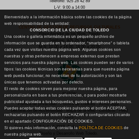
Teléfono: 925 28 42 89
L-V: 9:00 a 14:00
Bienvenida/o a la información básica sobre las cookies de la página
web responsabilidad de la entidad:
CENTRO DE GESTIÓN DE RECURSOS CULTURALES
CONSORCIO DE LA CIUDAD DE TOLEDO
Plaza Amador de los Ríos, Toledo
Una cookie o galleta informática es un pequeño archivo de
Teléfono: 925 25 30 80
información que se guarda en tu ordenador, “smartphone” o tableta
M-S: 10:00 a 14:00, 16:00 a 20:00
cada vez que visitas nuestra página web. Algunas cookies son
nuestras y otras pertenecen a empresas externas que prestan
servicios para nuestra página web. Las cookies pueden ser de varios
tipos: las cookies técnicas son necesarias para que nuestra página
web pueda funcionar, no necesitan de tu autorización y son las
únicas que tenemos activadas por defecto.
El resto de cookies sirven para mejorar nuestra página, para
BUZÓN
personalizarla en base a tus preferencias, o para poder mostrarte
publicidad ajustada a tus búsquedas, gustos e intereses personales.
Política de privacidad
·
Política de Cookies
·
Aviso legal
·
Puedes aceptar todas estas cookies pulsando el botón ACEPTAR,
Declaración de Accesibilidad
·
Mapa de la Web
·
Contacto
·
Feed
rechazarlas pulsando el botón RECHAZAR o configurarlas clicando
RSS
en el apartado CONFIGURACIÓN DE COOKIES.
Consorcio de Toledo © 2019. Todos los derechos reservados.
Si quieres más información, consulta la
POLÍTICA DE COOKIES
de
Diseño y Desarrollo Web Toledo
.
nuestra página web.