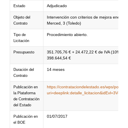
Adjudicado
Estado
Intervención con criterios de mejora energét
Objeto del
Merced, 3 (Toledo)
Contrato
Procedimiento abierto.
Tipo de
Licitación
351.705,76 € + 24.472,22 € de IVA (10%) + 2
Presupuesto
398.644,54 €
14 meses
Duración del
Contrato
https://contrataciondelestado.es/wps/poc?
Publicación en
uri=deeplink:detalle_licitacion&idEvl=3
la Plataforma
de Contratación
del Estado
01/07/2017
Publicación en
el BOE