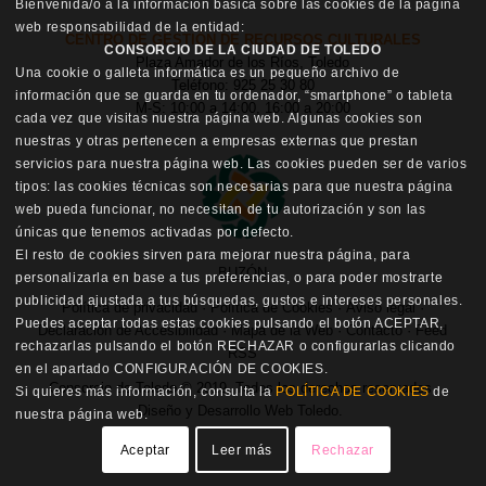
Bienvenida/o a la información básica sobre las cookies de la página
web responsabilidad de la entidad:
CENTRO DE GESTIÓN DE RECURSOS CULTURALES
CONSORCIO DE LA CIUDAD DE TOLEDO
Plaza Amador de los Ríos, Toledo
Una cookie o galleta informática es un pequeño archivo de
Teléfono: 925 25 30 80
información que se guarda en tu ordenador, “smartphone” o tableta
M-S: 10:00 a 14:00, 16:00 a 20:00
cada vez que visitas nuestra página web. Algunas cookies son
nuestras y otras pertenecen a empresas externas que prestan
servicios para nuestra página web. Las cookies pueden ser de varios
tipos: las cookies técnicas son necesarias para que nuestra página
web pueda funcionar, no necesitan de tu autorización y son las
únicas que tenemos activadas por defecto.
El resto de cookies sirven para mejorar nuestra página, para
BUZÓN
personalizarla en base a tus preferencias, o para poder mostrarte
publicidad ajustada a tus búsquedas, gustos e intereses personales.
Política de privacidad
·
Política de Cookies
·
Aviso legal
·
Puedes aceptar todas estas cookies pulsando el botón ACEPTAR,
Declaración de Accesibilidad
·
Mapa de la Web
·
Contacto
·
Feed
rechazarlas pulsando el botón RECHAZAR o configurarlas clicando
RSS
en el apartado CONFIGURACIÓN DE COOKIES.
Consorcio de Toledo © 2019. Todos los derechos reservados.
Si quieres más información, consulta la
POLÍTICA DE COOKIES
de
Diseño y Desarrollo Web Toledo
.
nuestra página web.
Aceptar
Leer más
Rechazar