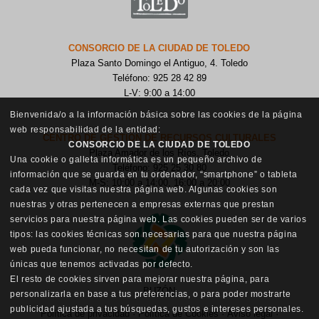
CONSORCIO DE LA CIUDAD DE TOLEDO
Plaza Santo Domingo el Antiguo, 4. Toledo
Teléfono: 925 28 42 89
L-V: 9:00 a 14:00
Bienvenida/o a la información básica sobre las cookies de la página
web responsabilidad de la entidad:
CENTRO DE GESTIÓN DE RECURSOS CULTURALES
CONSORCIO DE LA CIUDAD DE TOLEDO
Plaza Amador de los Ríos, Toledo
Una cookie o galleta informática es un pequeño archivo de
Teléfono: 925 25 30 80
información que se guarda en tu ordenador, “smartphone” o tableta
M-S: 10:00 a 14:00, 16:00 a 20:00
cada vez que visitas nuestra página web. Algunas cookies son
nuestras y otras pertenecen a empresas externas que prestan
servicios para nuestra página web. Las cookies pueden ser de varios
tipos: las cookies técnicas son necesarias para que nuestra página
web pueda funcionar, no necesitan de tu autorización y son las
únicas que tenemos activadas por defecto.
El resto de cookies sirven para mejorar nuestra página, para
BUZÓN
personalizarla en base a tus preferencias, o para poder mostrarte
publicidad ajustada a tus búsquedas, gustos e intereses personales.
Política de privacidad
·
Política de Cookies
·
Aviso legal
·