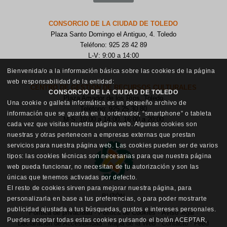
CONSORCIO DE LA CIUDAD DE TOLEDO
Plaza Santo Domingo el Antiguo, 4. Toledo
Teléfono: 925 28 42 89
L-V: 9:00 a 14:00
Bienvenida/o a la información básica sobre las cookies de la página
web responsabilidad de la entidad:
CENTRO DE GESTIÓN DE RECURSOS CULTURALES
CONSORCIO DE LA CIUDAD DE TOLEDO
Plaza Amador de los Ríos, Toledo
Una cookie o galleta informática es un pequeño archivo de
Teléfono: 925 25 30 80
información que se guarda en tu ordenador, “smartphone” o tableta
M-S: 10:00 a 14:00, 16:00 a 20:00
cada vez que visitas nuestra página web. Algunas cookies son
nuestras y otras pertenecen a empresas externas que prestan
servicios para nuestra página web. Las cookies pueden ser de varios
tipos: las cookies técnicas son necesarias para que nuestra página
web pueda funcionar, no necesitan de tu autorización y son las
únicas que tenemos activadas por defecto.
El resto de cookies sirven para mejorar nuestra página, para
BUZÓN
personalizarla en base a tus preferencias, o para poder mostrarte
publicidad ajustada a tus búsquedas, gustos e intereses personales.
Política de privacidad
·
Política de Cookies
·
Aviso legal
·
Puedes aceptar todas estas cookies pulsando el botón ACEPTAR,
Declaración de Accesibilidad
·
Mapa de la Web
·
Contacto
·
Feed