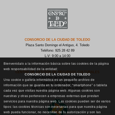
CONSORCIO DE LA CIUDAD DE TOLEDO
Plaza Santo Domingo el Antiguo, 4. Toledo
Teléfono: 925 28 42 89
L-V: 9:00 a 14:00
Bienvenida/o a la información básica sobre las cookies de la página
web responsabilidad de la entidad:
CENTRO DE GESTIÓN DE RECURSOS CULTURALES
CONSORCIO DE LA CIUDAD DE TOLEDO
Plaza Amador de los Ríos, Toledo
Una cookie o galleta informática es un pequeño archivo de
Teléfono: 925 25 30 80
información que se guarda en tu ordenador, “smartphone” o tableta
M-S: 10:00 a 14:00, 16:00 a 20:00
cada vez que visitas nuestra página web. Algunas cookies son
nuestras y otras pertenecen a empresas externas que prestan
servicios para nuestra página web. Las cookies pueden ser de varios
tipos: las cookies técnicas son necesarias para que nuestra página
web pueda funcionar, no necesitan de tu autorización y son las