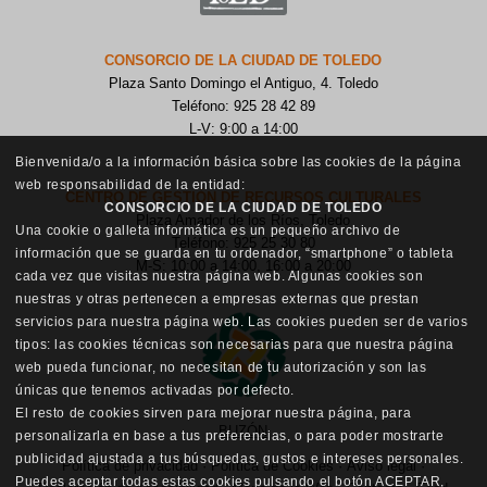
CONSORCIO DE LA CIUDAD DE TOLEDO
Plaza Santo Domingo el Antiguo, 4. Toledo
Teléfono: 925 28 42 89
L-V: 9:00 a 14:00
Bienvenida/o a la información básica sobre las cookies de la página
web responsabilidad de la entidad:
CENTRO DE GESTIÓN DE RECURSOS CULTURALES
CONSORCIO DE LA CIUDAD DE TOLEDO
Plaza Amador de los Ríos, Toledo
Una cookie o galleta informática es un pequeño archivo de
Teléfono: 925 25 30 80
información que se guarda en tu ordenador, “smartphone” o tableta
M-S: 10:00 a 14:00, 16:00 a 20:00
cada vez que visitas nuestra página web. Algunas cookies son
nuestras y otras pertenecen a empresas externas que prestan
servicios para nuestra página web. Las cookies pueden ser de varios
tipos: las cookies técnicas son necesarias para que nuestra página
web pueda funcionar, no necesitan de tu autorización y son las
únicas que tenemos activadas por defecto.
El resto de cookies sirven para mejorar nuestra página, para
BUZÓN
personalizarla en base a tus preferencias, o para poder mostrarte
publicidad ajustada a tus búsquedas, gustos e intereses personales.
Política de privacidad
·
Política de Cookies
·
Aviso legal
·
Puedes aceptar todas estas cookies pulsando el botón ACEPTAR,