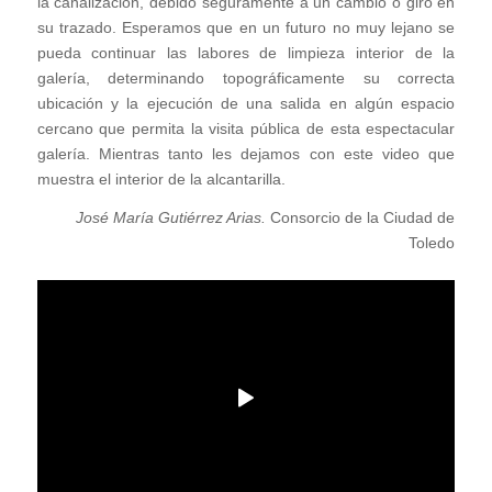
la canalización, debido seguramente a un cambio o giro en
su trazado. Esperamos que en un futuro no muy lejano se
pueda continuar las labores de limpieza interior de la
galería, determinando topográficamente su correcta
ubicación y la ejecución de una salida en algún espacio
cercano que permita la visita pública de esta espectacular
galería. Mientras tanto les dejamos con este video que
muestra el interior de la alcantarilla.
José María Gutiérrez Arias.
Consorcio de la Ciudad de
Toledo