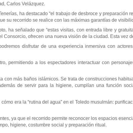
ad, Carlos Velázquez.
Tenerías, ha destacado “el trabajo de desbroce y preparación r
ue su recorrido se realice con las máximas garantías de visibil
roto, ha señalado que “estas visitas, con entrada libre y gratu
 el Consorcio, ofrecen una nueva visión de la ciudad. Esta vez
 podremos disfrutar de una experiencia inmersiva con actores
tro, permitiendo a los espectadores interactuar con personaj
ta con más baños islámicos. Se trata de construcciones habitu
 además de servir para la higiene, cumplían una función so
cómo era la “rutina del agua” en el Toledo musulmán: purificaci
ntes, ya que el recorrido permite reconocer los espacios esen
po, higiene, costumbre social y preparación ritual.