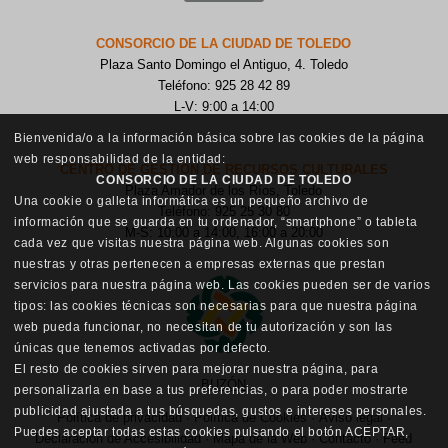
CONSORCIO DE LA CIUDAD DE TOLEDO
Plaza Santo Domingo el Antiguo, 4. Toledo
Teléfono: 925 28 42 89
L-V: 9:00 a 14:00
Bienvenida/o a la información básica sobre las cookies de la página
web responsabilidad de la entidad:
CENTRO DE GESTIÓN DE RECURSOS CULTURALES
CONSORCIO DE LA CIUDAD DE TOLEDO
Plaza Amador de los Ríos, Toledo
Una cookie o galleta informática es un pequeño archivo de
Teléfono: 925 25 30 80
información que se guarda en tu ordenador, “smartphone” o tableta
M-S: 10:00 a 14:00, 16:00 a 20:00
cada vez que visitas nuestra página web. Algunas cookies son
nuestras y otras pertenecen a empresas externas que prestan
servicios para nuestra página web. Las cookies pueden ser de varios
tipos: las cookies técnicas son necesarias para que nuestra página
web pueda funcionar, no necesitan de tu autorización y son las
únicas que tenemos activadas por defecto.
El resto de cookies sirven para mejorar nuestra página, para
BUZÓN
personalizarla en base a tus preferencias, o para poder mostrarte
publicidad ajustada a tus búsquedas, gustos e intereses personales.
Política de privacidad
·
Política de Cookies
·
Aviso legal
·
Puedes aceptar todas estas cookies pulsando el botón ACEPTAR,
Declaración de Accesibilidad
·
Mapa de la Web
·
Contacto
·
Feed