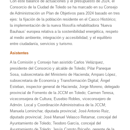
Con este balance de actuaciones y el presupuesto de 2024, el
Consorcio de la Ciudad de Toledo se ha marcado en su Consejo
de Administración un Plan de Objetivos para 2024 basado en tres
ejes: la fijación de la población residente en el Casco Histórico;
la implementación de la nueva filosofía rehabilitadora ‘Nueva
Bauhaus’ europea relativa a la sostenibilidad energética, respeto
al medio ambiente, integración y accesibilidad; y el equilibrio
entre ciudadanía, servicios y turismo.
Asistentes
A la Comisión y Consejo han asistido Carlos Velázquez,
presidente del Consorcio y alcalde de Toledo; Pilar Paneque
Sosa, subsecretaria del Ministerio de Hacienda; Amparo López,
subsecretaria de Economía y Transformación Digital; Ángel
Esteban, inspector general de Hacienda; Jorge Moreno, delegado
provincial de Fomento de la JCCM en Toledo; Carmen Teresa,
viceconsejera de Cultura; Eusebio Robles, viceconsejero de
Admón. Local y Coordinación Administrativa de la JCCM;
Manuela Lominchar, diputada provincial; José Antonio Ruiz,
diputado provincial; José Manuel Velasco Retamar, concejal del
Ayuntamiento de Toledo; Teodoro García, concejal del
Ayuntamiento de Toledo; Jesús Corroto Briceño, gerente de la