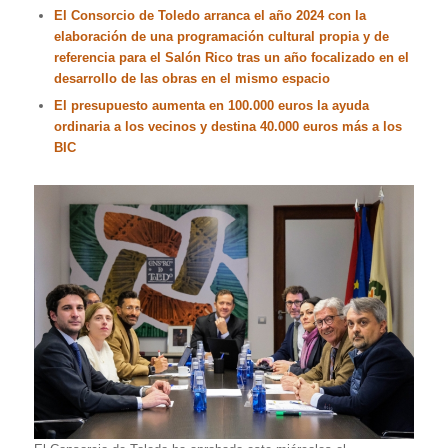
El Consorcio de Toledo arranca el año 2024 con la
elaboración de una programación cultural propia y de
referencia para el Salón Rico tras un año focalizado en el
desarrollo de las obras en el mismo espacio
El presupuesto aumenta en 100.000 euros
la ayuda
ordinaria a los vecinos y destina 40.000 euros más a los
BIC