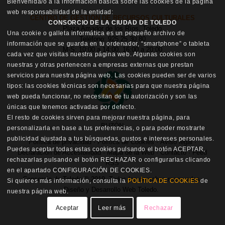
Bienvenida/o a la información básica sobre las cookies de la página
web responsabilidad de la entidad:
CENTRO DE GESTIÓN DE RECURSOS CULTURALES
CONSORCIO DE LA CIUDAD DE TOLEDO
Plaza Amador de los Ríos, Toledo
Una cookie o galleta informática es un pequeño archivo de
Teléfono: 925 25 30 80
información que se guarda en tu ordenador, “smartphone” o tableta
M-S: 10:00 a 14:00, 16:00 a 20:00
cada vez que visitas nuestra página web. Algunas cookies son
nuestras y otras pertenecen a empresas externas que prestan
servicios para nuestra página web. Las cookies pueden ser de varios
tipos: las cookies técnicas son necesarias para que nuestra página
web pueda funcionar, no necesitan de tu autorización y son las
únicas que tenemos activadas por defecto.
El resto de cookies sirven para mejorar nuestra página, para
BUZÓN
personalizarla en base a tus preferencias, o para poder mostrarte
publicidad ajustada a tus búsquedas, gustos e intereses personales.
Política de privacidad
·
Política de Cookies
·
Aviso legal
·
Puedes aceptar todas estas cookies pulsando el botón ACEPTAR,
Declaración de Accesibilidad
·
Mapa de la Web
·
Contacto
·
Feed
rechazarlas pulsando el botón RECHAZAR o configurarlas clicando
RSS
en el apartado CONFIGURACIÓN DE COOKIES.
Consorcio de Toledo © 2019. Todos los derechos reservados.
Si quieres más información, consulta la
POLÍTICA DE COOKIES
de
Diseño y Desarrollo Web Toledo
.
nuestra página web.
Aceptar
Leer más
Rechazar