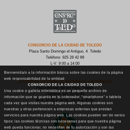
CONSORCIO DE LA CIUDAD DE TOLEDO
Plaza Santo Domingo el Antiguo, 4. Toledo
Teléfono: 925 28 42 89
L-V: 9:00 a 14:00
Bienvenida/o a la información básica sobre las cookies de la página
web responsabilidad de la entidad:
CENTRO DE GESTIÓN DE RECURSOS CULTURALES
CONSORCIO DE LA CIUDAD DE TOLEDO
Plaza Amador de los Ríos, Toledo
Una cookie o galleta informática es un pequeño archivo de
Teléfono: 925 25 30 80
información que se guarda en tu ordenador, “smartphone” o tableta
M-S: 10:00 a 14:00, 16:00 a 20:00
cada vez que visitas nuestra página web. Algunas cookies son
nuestras y otras pertenecen a empresas externas que prestan
servicios para nuestra página web. Las cookies pueden ser de varios
tipos: las cookies técnicas son necesarias para que nuestra página
web pueda funcionar, no necesitan de tu autorización y son las