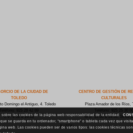
ORCIO DE LA CIUDAD DE
CENTRO DE GESTIÓN DE R
TOLEDO
CULTURALES
to Domingo el Antiguo, 4. Toledo
Plaza Amador de los Ríos, 
Teléfono: 925 28 42 89
Teléfono: 925 25 30 8
 sobre las cookies de la página web responsabilidad de la entidad:
CONS
L-V: 9:00 a 14:00
M-S: 10:00 a 14:00, 16:00 a
 que se guarda en tu ordenador, “smartphone” o tableta cada vez que visit
BUZÓN
ina web. Las cookies pueden ser de varios tipos: las cookies técnicas so