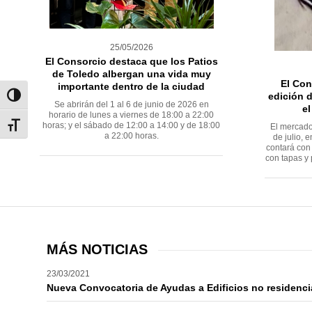
25/05/2026
El Consorcio destaca que los Patios
de Toledo albergan una vida muy
El Con
importante dentro de la ciudad
edición d
Alternar alto contraste
Se abrirán del 1 al 6 de junio de 2026 en
el
horario de lunes a viernes de 18:00 a 22:00
horas; y el sábado de 12:00 a 14:00 y de 18:00
Alternar tamaño de letra
El mercado
a 22:00 horas.
de julio, 
contará con 
con tapas y 
MÁS NOTICIAS
23/03/2021
Nueva Convocatoria de Ayudas a Edificios no residenci