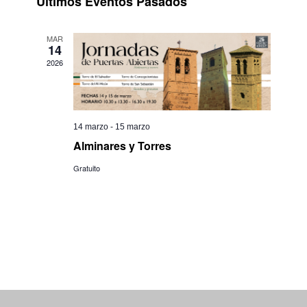
Últimos Eventos Pasados
la
búsqued
de
fecha.
Evento
y
MAR
14
vistas
2026
de
Eventos
14 marzo
-
15 marzo
Alminares y Torres
Gratuito