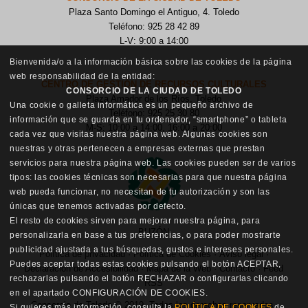
Plaza Santo Domingo el Antiguo, 4. Toledo
Teléfono: 925 28 42 89
L-V: 9:00 a 14:00
Bienvenida/o a la información básica sobre las cookies de la página
web responsabilidad de la entidad:
CENTRO DE GESTIÓN DE RECURSOS CULTURALES
CONSORCIO DE LA CIUDAD DE TOLEDO
Plaza Amador de los Ríos, Toledo
Una cookie o galleta informática es un pequeño archivo de
Teléfono: 925 25 30 80
información que se guarda en tu ordenador, “smartphone” o tableta
M-S: 10:00 a 14:00, 16:00 a 20:00
cada vez que visitas nuestra página web. Algunas cookies son
nuestras y otras pertenecen a empresas externas que prestan
servicios para nuestra página web. Las cookies pueden ser de varios
tipos: las cookies técnicas son necesarias para que nuestra página
web pueda funcionar, no necesitan de tu autorización y son las
únicas que tenemos activadas por defecto.
El resto de cookies sirven para mejorar nuestra página, para
BUZÓN
personalizarla en base a tus preferencias, o para poder mostrarte
publicidad ajustada a tus búsquedas, gustos e intereses personales.
Política de privacidad
·
Política de Cookies
·
Aviso legal
·
Puedes aceptar todas estas cookies pulsando el botón ACEPTAR,
Declaración de Accesibilidad
·
Mapa de la Web
·
Contacto
·
Feed
rechazarlas pulsando el botón RECHAZAR o configurarlas clicando
RSS
en el apartado CONFIGURACIÓN DE COOKIES.
Consorcio de Toledo © 2019. Todos los derechos reservados.
Si quieres más información, consulta la
POLÍTICA DE COOKIES
de