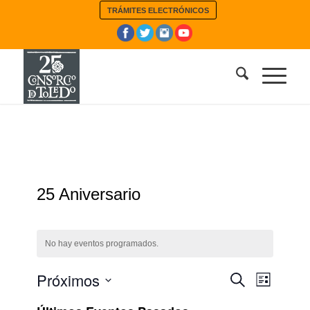
TRÁMITES ELECTRÓNICOS
25 Aniversario
No hay eventos programados.
Navegaci
Próximos
Navega
Buscar
Lista
de
de
Selecciona
vistas