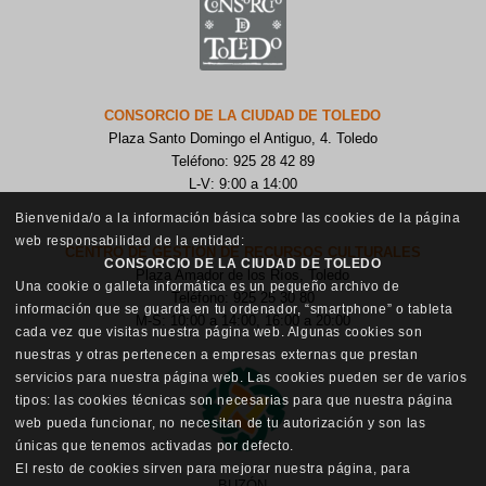
CONSORCIO DE LA CIUDAD DE TOLEDO
Plaza Santo Domingo el Antiguo, 4. Toledo
Teléfono: 925 28 42 89
L-V: 9:00 a 14:00
Bienvenida/o a la información básica sobre las cookies de la página
web responsabilidad de la entidad:
CENTRO DE GESTIÓN DE RECURSOS CULTURALES
CONSORCIO DE LA CIUDAD DE TOLEDO
Plaza Amador de los Ríos, Toledo
Una cookie o galleta informática es un pequeño archivo de
Teléfono: 925 25 30 80
información que se guarda en tu ordenador, “smartphone” o tableta
M-S: 10:00 a 14:00, 16:00 a 20:00
cada vez que visitas nuestra página web. Algunas cookies son
nuestras y otras pertenecen a empresas externas que prestan
servicios para nuestra página web. Las cookies pueden ser de varios
tipos: las cookies técnicas son necesarias para que nuestra página
web pueda funcionar, no necesitan de tu autorización y son las
únicas que tenemos activadas por defecto.
El resto de cookies sirven para mejorar nuestra página, para
BUZÓN