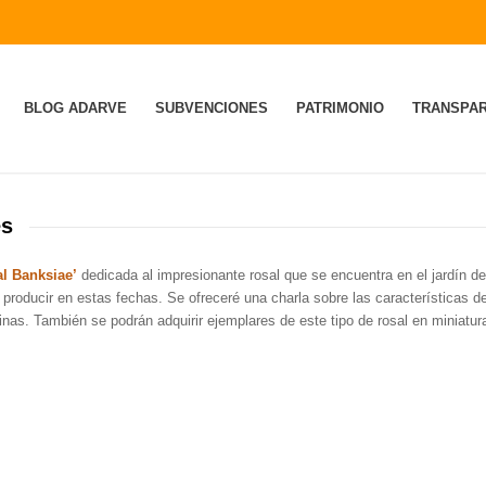
BLOG ADARVE
SUBVENCIONES
PATRIMONIO
TRANSPAR
es
al Banksiae’
dedicada al impresionante rosal que se encuentra en el jardín d
producir en estas fechas. Se ofreceré una charla sobre las características d
inas. También se podrán adquirir ejemplares de este tipo de rosal en miniatur