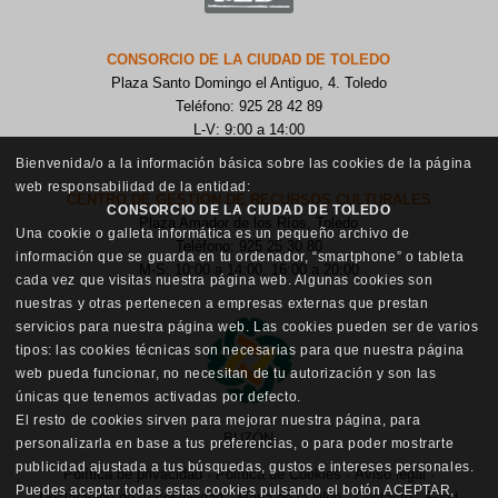
CONSORCIO DE LA CIUDAD DE TOLEDO
Plaza Santo Domingo el Antiguo, 4. Toledo
Teléfono: 925 28 42 89
L-V: 9:00 a 14:00
Bienvenida/o a la información básica sobre las cookies de la página
web responsabilidad de la entidad:
CENTRO DE GESTIÓN DE RECURSOS CULTURALES
CONSORCIO DE LA CIUDAD DE TOLEDO
Plaza Amador de los Ríos, Toledo
Una cookie o galleta informática es un pequeño archivo de
Teléfono: 925 25 30 80
información que se guarda en tu ordenador, “smartphone” o tableta
M-S: 10:00 a 14:00, 16:00 a 20:00
cada vez que visitas nuestra página web. Algunas cookies son
nuestras y otras pertenecen a empresas externas que prestan
servicios para nuestra página web. Las cookies pueden ser de varios
tipos: las cookies técnicas son necesarias para que nuestra página
web pueda funcionar, no necesitan de tu autorización y son las
únicas que tenemos activadas por defecto.
El resto de cookies sirven para mejorar nuestra página, para
BUZÓN
personalizarla en base a tus preferencias, o para poder mostrarte
publicidad ajustada a tus búsquedas, gustos e intereses personales.
Política de privacidad
·
Política de Cookies
·
Aviso legal
·
Puedes aceptar todas estas cookies pulsando el botón ACEPTAR,
Declaración de Accesibilidad
·
Mapa de la Web
·
Contacto
·
Feed