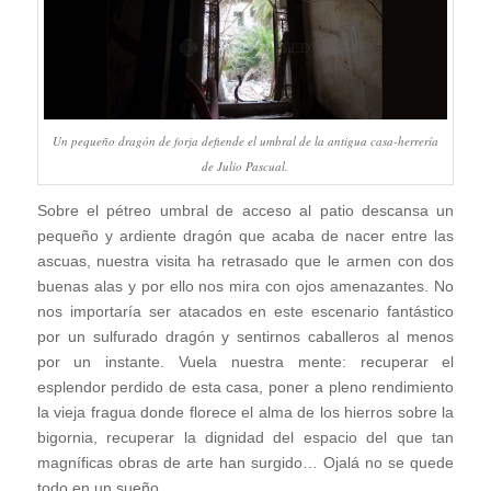
Un pequeño dragón de forja defiende el umbral de la antigua casa-herrería
de Julio Pascual.
Sobre el pétreo umbral de acceso al patio descansa un
pequeño y ardiente dragón que acaba de nacer entre las
ascuas, nuestra visita ha retrasado que le armen con dos
buenas alas y por ello nos mira con ojos amenazantes. No
nos importaría ser atacados en este escenario fantástico
por un sulfurado dragón y sentirnos caballeros al menos
por un instante. Vuela nuestra mente: recuperar el
esplendor perdido de esta casa, poner a pleno rendimiento
la vieja fragua donde florece el alma de los hierros sobre la
bigornia, recuperar la dignidad del espacio del que tan
magníficas obras de arte han surgido… Ojalá no se quede
todo en un sueño.