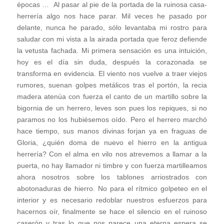
épocas … Al pasar al pie de la portada de la ruinosa casa-
herrería algo nos hace parar. Mil veces he pasado por
delante, nunca he parado, sólo levantaba mi rostro para
saludar con mi vista a la airada portada que feroz defiende
la vetusta fachada. Mi primera sensación es una intuición,
hoy es el día sin duda, después la corazonada se
transforma en evidencia. El viento nos vuelve a traer viejos
rumores, suenan golpes metálicos tras el portón, la recia
madera atenúa con fuerza el canto de un martillo sobre la
bigornia de un herrero, leves son pues los repiques, si no
paramos no los hubiésemos oído. Pero el herrero marchó
hace tiempo, sus manos divinas forjan ya en fraguas de
Gloria, ¿quién doma de nuevo el hierro en la antigua
herrería? Con el alma en vilo nos atrevemos a llamar a la
puerta, no hay llamador ni timbre y con fuerza martilleamos
ahora nosotros sobre los tablones arriostrados con
abotonaduras de hierro. No para el rítmico golpeteo en el
interior y es necesario redoblar nuestros esfuerzos para
hacernos oír, finalmente se hace el silencio en el ruinoso
caserón y tras lo que nos parece una eterna espera se