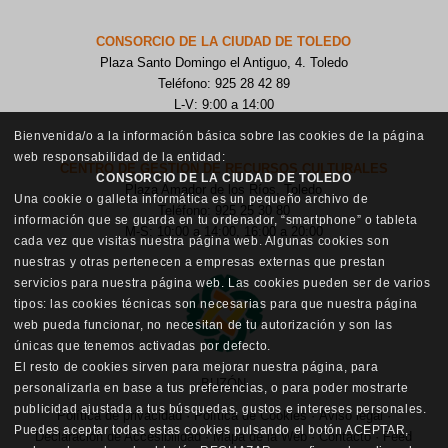
CONSORCIO DE LA CIUDAD DE TOLEDO
Plaza Santo Domingo el Antiguo, 4. Toledo
Teléfono: 925 28 42 89
L-V: 9:00 a 14:00
Bienvenida/o a la información básica sobre las cookies de la página
web responsabilidad de la entidad:
CENTRO DE GESTIÓN DE RECURSOS CULTURALES
CONSORCIO DE LA CIUDAD DE TOLEDO
Plaza Amador de los Ríos, Toledo
Una cookie o galleta informática es un pequeño archivo de
Teléfono: 925 25 30 80
información que se guarda en tu ordenador, “smartphone” o tableta
M-S: 10:00 a 14:00, 16:00 a 20:00
cada vez que visitas nuestra página web. Algunas cookies son
nuestras y otras pertenecen a empresas externas que prestan
servicios para nuestra página web. Las cookies pueden ser de varios
tipos: las cookies técnicas son necesarias para que nuestra página
web pueda funcionar, no necesitan de tu autorización y son las
únicas que tenemos activadas por defecto.
El resto de cookies sirven para mejorar nuestra página, para
BUZÓN
personalizarla en base a tus preferencias, o para poder mostrarte
publicidad ajustada a tus búsquedas, gustos e intereses personales.
Política de privacidad
·
Política de Cookies
·
Aviso legal
·
Puedes aceptar todas estas cookies pulsando el botón ACEPTAR,
Declaración de Accesibilidad
·
Mapa de la Web
·
Contacto
·
Feed