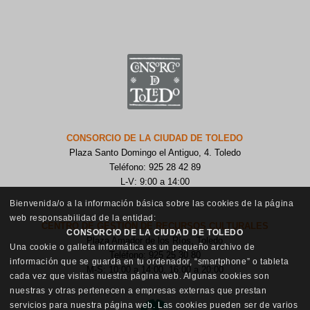
CONSORCIO DE LA CIUDAD DE TOLEDO
Plaza Santo Domingo el Antiguo, 4. Toledo
Teléfono: 925 28 42 89
L-V: 9:00 a 14:00
Bienvenida/o a la información básica sobre las cookies de la página
web responsabilidad de la entidad:
CENTRO DE GESTIÓN DE RECURSOS CULTURALES
CONSORCIO DE LA CIUDAD DE TOLEDO
Plaza Amador de los Ríos, Toledo
Una cookie o galleta informática es un pequeño archivo de
Teléfono: 925 25 30 80
información que se guarda en tu ordenador, “smartphone” o tableta
M-S: 10:00 a 14:00, 16:00 a 20:00
cada vez que visitas nuestra página web. Algunas cookies son
nuestras y otras pertenecen a empresas externas que prestan
servicios para nuestra página web. Las cookies pueden ser de varios