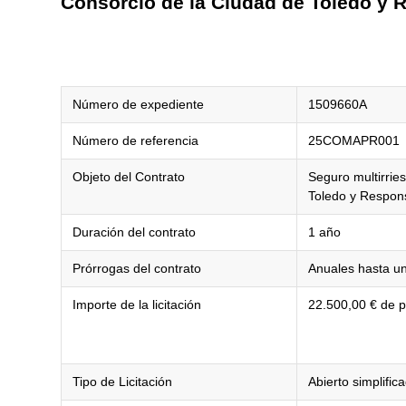
Consorcio de la Ciudad de Toledo y R
Número de expediente
1509660A
Número de referencia
25COMAPR001
Objeto del Contrato
Seguro multirrie
Toledo y Respons
Duración del contrato
1 año
Prórrogas del contrato
Anuales hasta u
Importe de la licitación
22.500,00 € de pr
Tipo de Licitación
Abierto simplific