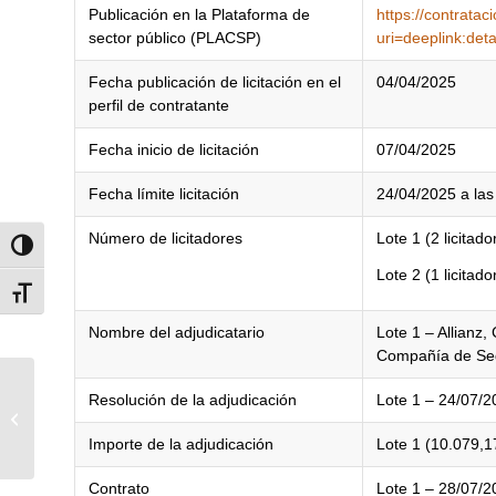
Publicación en la Plataforma de
https://contrata
sector público (PLACSP)
uri=deeplink:d
Fecha publicación de licitación en el
04/04/2025
perfil de contratante
Fecha inicio de licitación
07/04/2025
Fecha límite licitación
24/04/2025 a las
Número de licitadores
Lote 1 (2 licitado
Alternar alto contraste
Lote 2 (1 licitado
Alternar tamaño de letra
Nombre del adjudicatario
Lote 1 – Allianz
Compañía de Seg
Resolución de la adjudicación
Lote 1 – 24/07/2
Concierto “Copeiro y De
la Llave”
Importe de la adjudicación
Lote 1 (10.079,1
Contrato
Lote 1 – 28/07/2