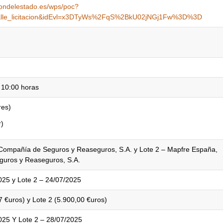
ciondelestado.es/wps/poc?
etalle_licitacion&idEvl=x3DTyWs%2FqS%2BkU02jNGj1Fw%3D%3D
 10:00 horas
res)
r)
, Compañía de Seguros y Reaseguros, S.A. y Lote 2 – Mapfre España,
uros y Reaseguros, S.A.
025 y Lote 2 – 24/07/2025
7 €uros) y Lote 2 (5.900,00 €uros)
025 Y Lote 2 – 28/07/2025