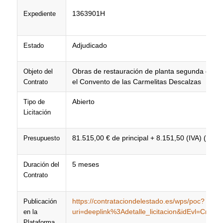
1363901H
Expediente
Adjudicado
Estado
Obras de restauración de planta segunda del P
Objeto del
el Convento de las Carmelitas Descalzas
Contrato
Abierto
Tipo de
Licitación
81.515,00 € de principal + 8.151,50 (IVA) (Total
Presupuesto
5 meses
Duración del
Contrato
https://contrataciondelestado.es/wps/poc?
Publicación
uri=deeplink%3Adetalle_licitacion&idEvl=
en la
Plataforma