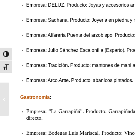
Empresa: DELUZ. Producto: Joyas y accesorios ar
Empresa: Sadhana. Producto: Joyería en piedra y
Empresa: Alfarería Puente del arzobispo. Producto
Empresa: Julio Sánchez Escalonilla (Esparto). Pro
Alternar alto contraste
Empresa: Tradición. Producto: mantones de manila,
Alternar tamaño de letra
Empresa: Arco.Artte. Producto: abanicos pintados.
Hasta el 12 de
septiembre los guías
Gastronomía
:
podrán solicitar el
convenio con el
Empresa: “La Garrapiñá”. Producto:
Garrapiñadas
Consorcio...
directo.
Empresa: Bodegas Luis Mariscal. Producto: Vino