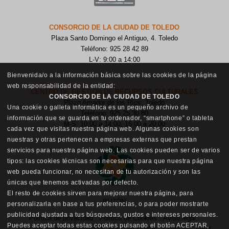
CONSORCIO DE LA CIUDAD DE TOLEDO
Plaza Santo Domingo el Antiguo, 4. Toledo
Teléfono: 925 28 42 89
L-V: 9:00 a 14:00
Bienvenida/o a la información básica sobre las cookies de la página
web responsabilidad de la entidad:
CENTRO DE GESTIÓN DE RECURSOS CULTURALES
CONSORCIO DE LA CIUDAD DE TOLEDO
Plaza Amador de los Ríos, Toledo
Una cookie o galleta informática es un pequeño archivo de
Teléfono: 925 25 30 80
información que se guarda en tu ordenador, “smartphone” o tableta
M-S: 10:00 a 14:00, 16:00 a 20:00
cada vez que visitas nuestra página web. Algunas cookies son
nuestras y otras pertenecen a empresas externas que prestan
servicios para nuestra página web. Las cookies pueden ser de varios
tipos: las cookies técnicas son necesarias para que nuestra página
web pueda funcionar, no necesitan de tu autorización y son las
únicas que tenemos activadas por defecto.
El resto de cookies sirven para mejorar nuestra página, para
BUZÓN
personalizarla en base a tus preferencias, o para poder mostrarte
publicidad ajustada a tus búsquedas, gustos e intereses personales.
Política de privacidad
·
Política de Cookies
·
Aviso legal
·
Puedes aceptar todas estas cookies pulsando el botón ACEPTAR,
Declaración de Accesibilidad
·
Mapa de la Web
·
Contacto
·
Feed