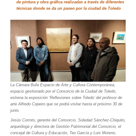
de pintura y obra gráfica realizadas a través de diferentes
técnicas donde se da un paseo por la ciudad de Toledo
La Cámara Bufa Espacio de Arte y Cultura Contemporánea,
espacio gestionado por el Consorcio de la Ciudad de Toledo,
estrena la exposición ‘Reflexiones sobre Toledo’ del profesor de
arte Alfredo Copeiro que se podrá visitar hasta el próximo 30 de
junio.
Jesús Corroto, gerente del Consorcio, Soledad Sánchez-Chiquito,
arqueóloga y directora de Gestión Patrimonial del Consorcio, el
concejal de Cultura y Educación, Teo García y Luis Moreno,