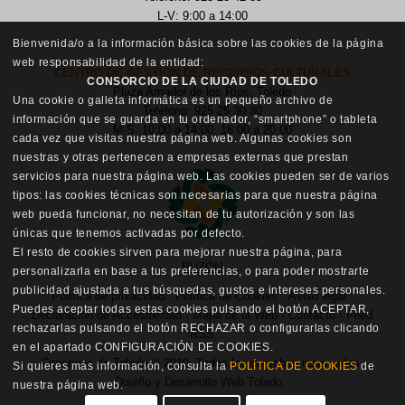
L-V: 9:00 a 14:00
Bienvenida/o a la información básica sobre las cookies de la página
web responsabilidad de la entidad:
CENTRO DE GESTIÓN DE RECURSOS CULTURALES
CONSORCIO DE LA CIUDAD DE TOLEDO
Plaza Amador de los Ríos, Toledo
Una cookie o galleta informática es un pequeño archivo de
Teléfono: 925 25 30 80
información que se guarda en tu ordenador, “smartphone” o tableta
M-S: 10:00 a 14:00, 16:00 a 20:00
cada vez que visitas nuestra página web. Algunas cookies son
nuestras y otras pertenecen a empresas externas que prestan
servicios para nuestra página web. Las cookies pueden ser de varios
tipos: las cookies técnicas son necesarias para que nuestra página
web pueda funcionar, no necesitan de tu autorización y son las
únicas que tenemos activadas por defecto.
El resto de cookies sirven para mejorar nuestra página, para
BUZÓN
personalizarla en base a tus preferencias, o para poder mostrarte
publicidad ajustada a tus búsquedas, gustos e intereses personales.
Política de privacidad
·
Política de Cookies
·
Aviso legal
·
Puedes aceptar todas estas cookies pulsando el botón ACEPTAR,
Declaración de Accesibilidad
·
Mapa de la Web
·
Contacto
·
Feed
rechazarlas pulsando el botón RECHAZAR o configurarlas clicando
RSS
en el apartado CONFIGURACIÓN DE COOKIES.
Consorcio de Toledo © 2019. Todos los derechos reservados.
Si quieres más información, consulta la
POLÍTICA DE COOKIES
de
Diseño y Desarrollo Web Toledo
.
nuestra página web.