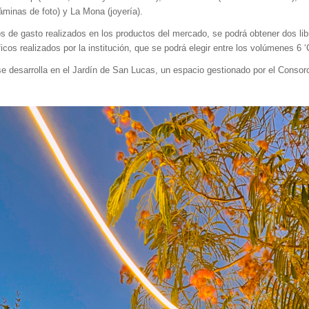
áminas de foto) y La Mona (joyería).
s de gasto realizados en los productos del mercado, se podrá obtener dos libr
cos realizados por la institución, que se podrá elegir entre los volúmenes 6 ‘
 se desarrolla en el Jardín de San Lucas, un espacio gestionado por el Conso