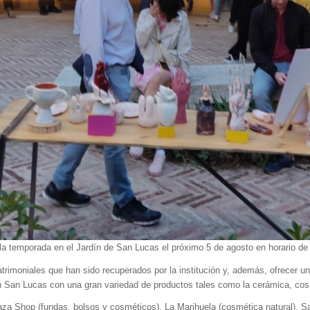
 la temporada en el Jardín de San Lucas el próximo 5 de agosto en horario de
atrimoniales que han sido recuperados por la institución y, además, ofrecer u
n San Lucas con una gran variedad de productos tales como la cerámica, cosm
za Shop (fundas, bolsos y cosméticos), La Marihuela (cosmética natural), San