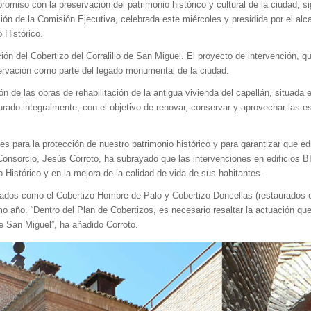
iso con la preservación del patrimonio histórico y cultural de la ciudad, sigu
ión de la Comisión Ejecutiva, celebrada este miércoles y presidida por el alca
 Histórico.
ación del Cobertizo del Corralillo de San Miguel. El proyecto de intervención,
servación como parte del legado monumental de la ciudad.
n de las obras de rehabilitación de la antigua vivienda del capellán, situada
urado integralmente, con el objetivo de renovar, conservar y aprovechar las e
para la protección de nuestro patrimonio histórico y para garantizar que ed
l Consorcio, Jesús Corroto, ha subrayado que las intervenciones en edificios 
Histórico y en la mejora de la calidad de vida de sus habitantes.
itados como el Cobertizo Hombre de Palo y Cobertizo Doncellas (restaurados e
o año. “Dentro del Plan de Cobertizos, es necesario resaltar la actuación que
de San Miguel”, ha añadido Corroto.