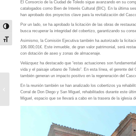
El Consorcio de la Ciudad de Toledo sigue avanzando en su comprom
catalogados como Bien de Interés Cultural (BIC). En la última ses
han aprobado dos proyectos clave para la revitalización del Casco
Por un lado, se ha aprobado la licitación de las obras de restaur
Alternar alto contraste
busca recuperar la integridad del cobertizo, garantizando su con
Alternar tamaño de letra
Asimismo, la Comisión Ejecutiva también ha autorizado la licitació
106.000,01€. Este inmueble, de gran valor patrimonial, será resta
con dotación de aseo y zonas de almacenaje.
Velázquez ha destacado que “estas actuaciones son fundamentales 
vida y el paisaje urbano de Toledo”. En esta línea, el gerente de
también generan un impacto positivo en la regeneración del Casco 
Música y Patrimonio:
En la reunión también se han analizado los cobertizos ya rehabil
un fin de semana de
Corral de Don Diego y San Miguel, rehabilitados durante este últim
conciertos en espacios
Miguel, espacio que se llevará a cabo en la trasera de la iglesia 
emblemáticos...