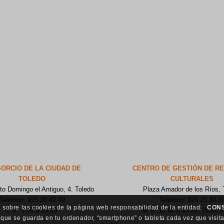
ORCIO DE LA CIUDAD DE
CENTRO DE GESTIÓN DE R
TOLEDO
CULTURALES
to Domingo el Antiguo, 4. Toledo
Plaza Amador de los Ríos, 
Teléfono: 925 28 42 89
Teléfono: 925 25 30 8
 sobre las cookies de la página web responsabilidad de la entidad:
CONS
L-V: 9:00 a 14:00
M-S: 10:00 a 14:00, 16:00 a
 que se guarda en tu ordenador, “smartphone” o tableta cada vez que visit