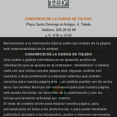
CONSORCIO DE LA CIUDAD DE TOLEDO
Plaza Santo Domingo el Antiguo, 4. Toledo
Teléfono: 925 28 42 89
L-V: 9:00 a 14:00
Bienvenida/o a la información básica sobre las cookies de la página
web responsabilidad de la entidad:
CENTRO DE GESTIÓN DE RECURSOS CULTURALES
CONSORCIO DE LA CIUDAD DE TOLEDO
Plaza Amador de los Ríos, Toledo
Una cookie o galleta informática es un pequeño archivo de
Teléfono: 925 25 30 80
información que se guarda en tu ordenador, “smartphone” o tableta
M-S: 10:00 a 14:00, 16:00 a 20:00
cada vez que visitas nuestra página web. Algunas cookies son
nuestras y otras pertenecen a empresas externas que prestan
servicios para nuestra página web. Las cookies pueden ser de varios
tipos: las cookies técnicas son necesarias para que nuestra página
web pueda funcionar, no necesitan de tu autorización y son las
únicas que tenemos activadas por defecto.
El resto de cookies sirven para mejorar nuestra página, para
BUZÓN
personalizarla en base a tus preferencias, o para poder mostrarte
publicidad ajustada a tus búsquedas, gustos e intereses personales.
Política de privacidad
·
Política de Cookies
·
Aviso legal
·