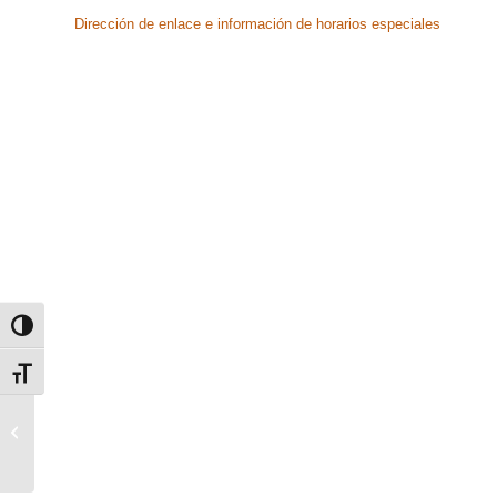
Dirección de enlace e información de horarios especiales
Alternar alto contraste
Alternar tamaño de letra
Nueva Convocatoria de
Ayudas Locales
Comerciales 2021