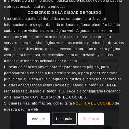
Bienvenida/o a la información básica sobre las cookies de la página
web responsabilidad de la entidad:
CONSORCIO DE LA CIUDAD DE TOLEDO
Una cookie o galleta informática es un pequeño archivo de
información que se guarda en tu ordenador, “smartphone” o tableta
cada vez que visitas nuestra página web. Algunas cookies son
nuestras y otras pertenecen a empresas externas que prestan
Calle de la Sal nº 2
. Traemos al final de esta entrada ejemplos
servicios para nuestra página web. Las cookies pueden ser de varios
de lo que no se debe hacer en una ciudad como Toledo. Ya
tipos: las cookies técnicas son necesarias para que nuestra página
hemos visto soluciones constructivas tradicionales, imitando
web pueda funcionar, no necesitan de tu autorización y son las
salas de vistas, utilizadas para ocultar las inevitables
únicas que tenemos activadas por defecto.
instalaciones de que están dotadas los edificios modenos. En
El resto de cookies sirven para mejorar nuestra página, para
este caso, este torreón se ha ejecutado para ubicar la maquinaria
personalizarla en base a tus preferencias, o para poder mostrarte
de un ascensor, pero sin hacer grandes esfuerzos por integrarlo
publicidad ajustada a tus búsquedas, gustos e intereses personales.
en el horizonte de cubiertas.
Puedes aceptar todas estas cookies pulsando el botón ACEPTAR,
rechazarlas pulsando el botón RECHAZAR o configurarlas clicando
en el apartado CONFIGURACIÓN DE COOKIES.
Si quieres más información, consulta la
POLÍTICA DE COOKIES
de
nuestra página web.
Aceptar
Leer más
Rechazar