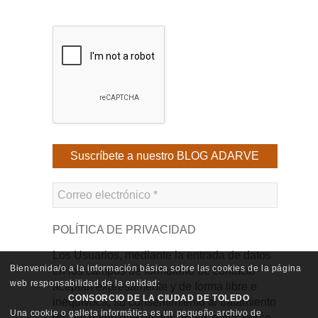
POLÍTICA DE PRIVACIDAD
Los Usuarios, mediante la entrada de datos
Bienvenida/o a la información básica sobre las cookies de la página
en los campos de formulario de contacto
web responsabilidad de la entidad:
aceptan expresamente y de forma libre e
CONSORCIO DE LA CIUDAD DE TOLEDO
inequívoca, su consentimiento al tratamiento
Una cookie o galleta informática es un pequeño archivo de
de sus datos personales. Estos datos serán