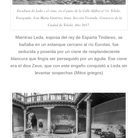
Escultura de Leda y el cisne, en el patio de la Calle Aljibes nº 14, Toledo.
Fotografía: Jose María Gutiérrez Arias, Sección Vivienda, Consorcio de la
Ciudad de Toledo. Año 2017.
Mientras Leda, esposa del rey de Esparta Tindáreo, se
bañaba en un estanque cercano al río Eurotas, fue
seducida y poseída por un cisne de resplandeciente
blancura que fingía ser perseguido por un águila. Ese cisne
era el dios Zeus, que con este engaño conquistó a Leda sin
levantar sospechas (Mitos griegos)
.