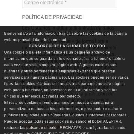
POLÍTICA DE PRIVACIDAD
Los Usuarios, mediante la entrada de datos
Bienvenida/o a la información básica sobre las cookies de la página
en los campos de formulario de contacto
web responsabilidad de la entidad:
aceptan expresamente y de forma libre e
CONSORCIO DE LA CIUDAD DE TOLEDO
inequívoca, su consentimiento al tratamiento
Una cookie o galleta informática es un pequeño archivo de
de sus datos personales. Estos datos serán
información que se guarda en tu ordenador, “smartphone” o tableta
tratados de conformidad con lo dispuesto en
cada vez que visitas nuestra página web. Algunas cookies son
la Ley Orgánica 3/2018, de 5 de diciembre,
nuestras y otras pertenecen a empresas externas que prestan
de Protección de Datos Personales y
servicios para nuestra página web. Las cookies pueden ser de varios
garantía de los derechos digitales y en el
tipos: las cookies técnicas son necesarias para que nuestra página
Reglamento (UE) 2016/679 de 27 de abril
web pueda funcionar, no necesitan de tu autorización y son las
de 2016 (GDPR) relativo a la protección de
únicas que tenemos activadas por defecto.
las personas físicas en lo que respecta al
El resto de cookies sirven para mejorar nuestra página, para
tratamiento de datos personales y a la libre
personalizarla en base a tus preferencias, o para poder mostrarte
circulación de estos datos. Puede solicitar
publicidad ajustada a tus búsquedas, gustos e intereses personales.
información adicional en el siguiente enlace
Puedes aceptar todas estas cookies pulsando el botón ACEPTAR,
política de privacidad
.
rechazarlas pulsando el botón RECHAZAR o configurarlas clicando